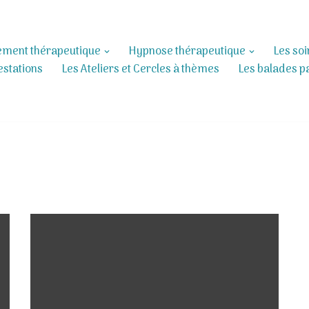
ment thérapeutique
Hypnose thérapeutique
Les so
estations
Les Ateliers et Cercles à thèmes
Les balades p