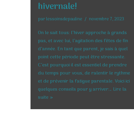
hivernale!
par
lessoinsdepauline
novembre 7, 2023
On le sait tous: l’hiver approche à grands
pas, et avec lui, l’agitation des fêtes de fin
d’année. En tant que parent, je sais à quel
point cette période peut être stressante.
C’est pourquoi il est essentiel de prendre
du temps pour vous, de ralentir le rythme
et de prévenir la fatigue parentale. Voici ici
quelques conseils pour y arriver:…
Lire la
suite »