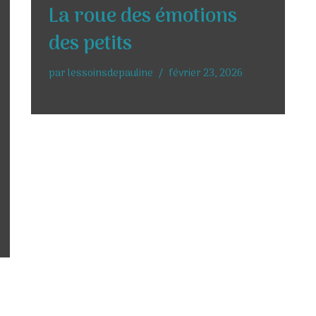
La roue des émotions
des petits
par
lessoinsdepauline
février 23, 2026